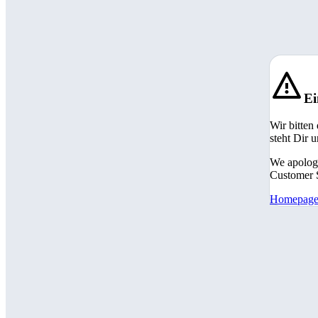
Ei
Wir bitten
steht Dir 
We apologi
Customer S
Homepag