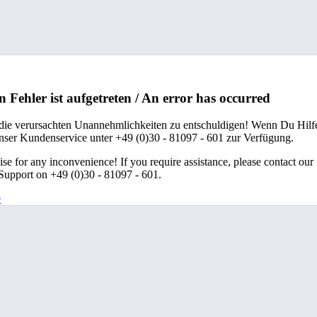
n Fehler ist aufgetreten / An error has occurred
 die verursachten Unannehmlichkeiten zu entschuldigen! Wenn Du Hilfe
unser Kundenservice unter +49 (0)30 - 81097 - 601 zur Verfügung.
se for any inconvenience! If you require assistance, please contact our
upport on +49 (0)30 - 81097 - 601.
e