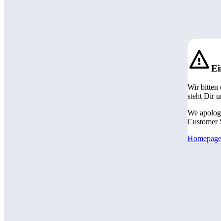
Ei
Wir bitten
steht Dir 
We apologi
Customer S
Homepag