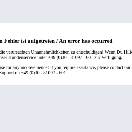
n Fehler ist aufgetreten / An error has occurred
 die verursachten Unannehmlichkeiten zu entschuldigen! Wenn Du Hilfe
unser Kundenservice unter +49 (0)30 - 81097 - 601 zur Verfügung.
se for any inconvenience! If you require assistance, please contact our
upport on +49 (0)30 - 81097 - 601.
e