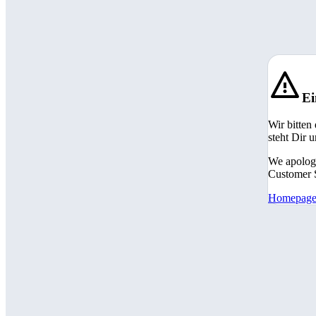
Ei
Wir bitten
steht Dir 
We apologi
Customer S
Homepag