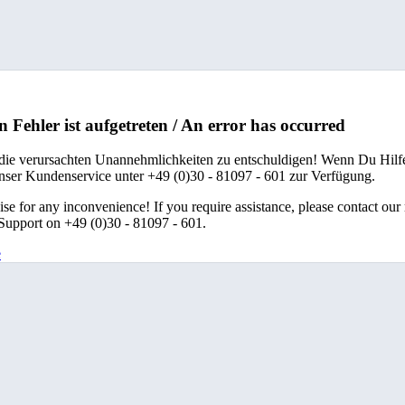
n Fehler ist aufgetreten / An error has occurred
 die verursachten Unannehmlichkeiten zu entschuldigen! Wenn Du Hilfe
unser Kundenservice unter +49 (0)30 - 81097 - 601 zur Verfügung.
se for any inconvenience! If you require assistance, please contact our
upport on +49 (0)30 - 81097 - 601.
e