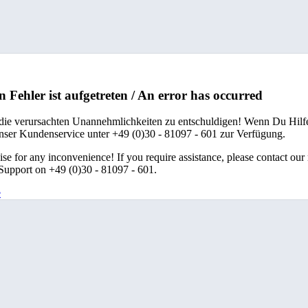
n Fehler ist aufgetreten / An error has occurred
 die verursachten Unannehmlichkeiten zu entschuldigen! Wenn Du Hilfe
unser Kundenservice unter +49 (0)30 - 81097 - 601 zur Verfügung.
se for any inconvenience! If you require assistance, please contact our
upport on +49 (0)30 - 81097 - 601.
e