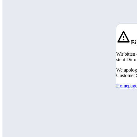
Ei
Wir bitten
steht Dir 
We apologi
Customer S
Homepag