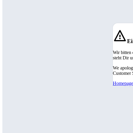
Ei
Wir bitten
steht Dir 
We apologi
Customer S
Homepag