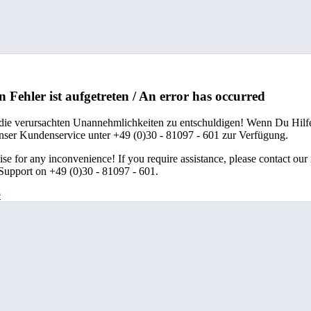
n Fehler ist aufgetreten / An error has occurred
 die verursachten Unannehmlichkeiten zu entschuldigen! Wenn Du Hilfe
unser Kundenservice unter +49 (0)30 - 81097 - 601 zur Verfügung.
se for any inconvenience! If you require assistance, please contact our
upport on +49 (0)30 - 81097 - 601.
e