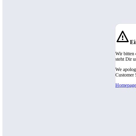
Ei
Wir bitten
steht Dir 
We apologi
Customer S
Homepag