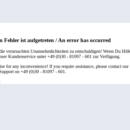
n Fehler ist aufgetreten / An error has occurred
 die verursachten Unannehmlichkeiten zu entschuldigen! Wenn Du Hilfe
unser Kundenservice unter +49 (0)30 - 81097 - 601 zur Verfügung.
se for any inconvenience! If you require assistance, please contact our
upport on +49 (0)30 - 81097 - 601.
e