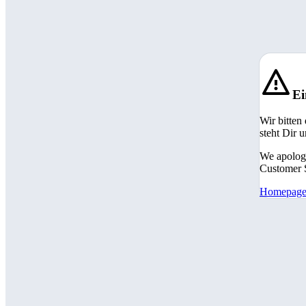
Ei
Wir bitten
steht Dir 
We apologi
Customer S
Homepag