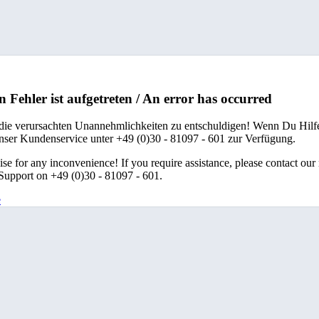
n Fehler ist aufgetreten / An error has occurred
 die verursachten Unannehmlichkeiten zu entschuldigen! Wenn Du Hilfe
unser Kundenservice unter +49 (0)30 - 81097 - 601 zur Verfügung.
se for any inconvenience! If you require assistance, please contact our
upport on +49 (0)30 - 81097 - 601.
e