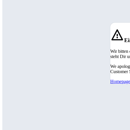
Ei
Wir bitten
steht Dir 
We apologi
Customer S
Homepag