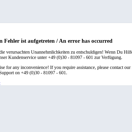
n Fehler ist aufgetreten / An error has occurred
 die verursachten Unannehmlichkeiten zu entschuldigen! Wenn Du Hilfe
unser Kundenservice unter +49 (0)30 - 81097 - 601 zur Verfügung.
se for any inconvenience! If you require assistance, please contact our
upport on +49 (0)30 - 81097 - 601.
e