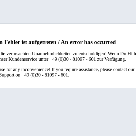
n Fehler ist aufgetreten / An error has occurred
 die verursachten Unannehmlichkeiten zu entschuldigen! Wenn Du Hilfe
unser Kundenservice unter +49 (0)30 - 81097 - 601 zur Verfügung.
se for any inconvenience! If you require assistance, please contact our
upport on +49 (0)30 - 81097 - 601.
e