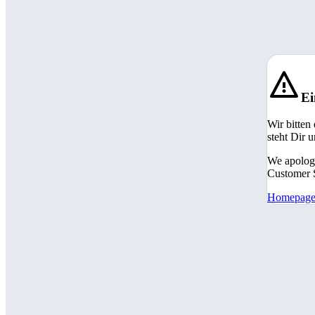
Ei
Wir bitten
steht Dir 
We apologi
Customer S
Homepag