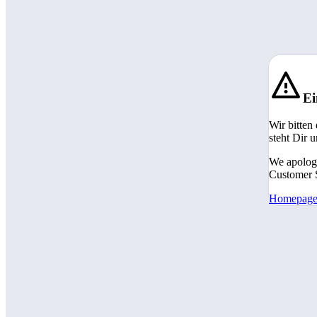
Ei
Wir bitten
steht Dir 
We apologi
Customer S
Homepag