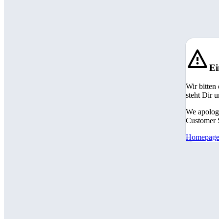
Ei
Wir bitten
steht Dir 
We apologi
Customer S
Homepag