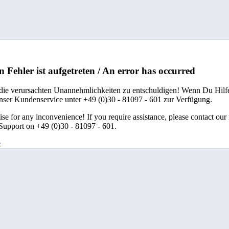
n Fehler ist aufgetreten / An error has occurred
 die verursachten Unannehmlichkeiten zu entschuldigen! Wenn Du Hilfe
unser Kundenservice unter +49 (0)30 - 81097 - 601 zur Verfügung.
se for any inconvenience! If you require assistance, please contact our
upport on +49 (0)30 - 81097 - 601.
e