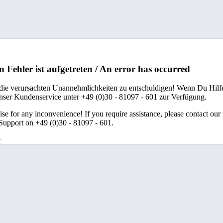
n Fehler ist aufgetreten / An error has occurred
 die verursachten Unannehmlichkeiten zu entschuldigen! Wenn Du Hilfe
unser Kundenservice unter +49 (0)30 - 81097 - 601 zur Verfügung.
se for any inconvenience! If you require assistance, please contact our
upport on +49 (0)30 - 81097 - 601.
e