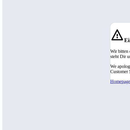
Ei
Wir bitten
steht Dir 
We apologi
Customer S
Homepag