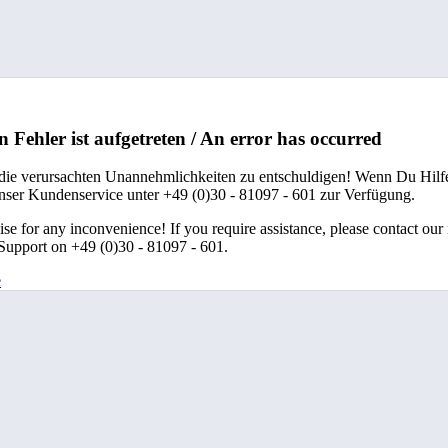
n Fehler ist aufgetreten / An error has occurred
 die verursachten Unannehmlichkeiten zu entschuldigen! Wenn Du Hilfe
unser Kundenservice unter +49 (0)30 - 81097 - 601 zur Verfügung.
se for any inconvenience! If you require assistance, please contact our
upport on +49 (0)30 - 81097 - 601.
e