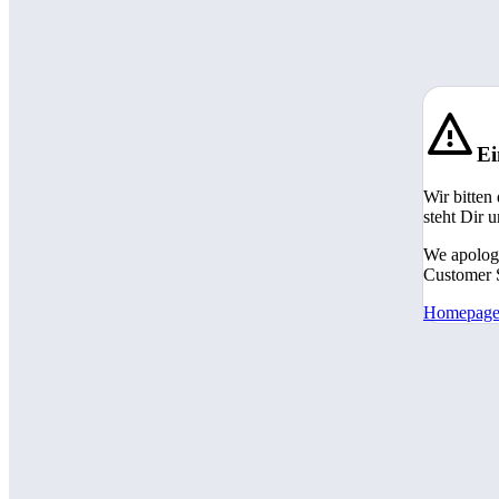
Ei
Wir bitten
steht Dir 
We apologi
Customer S
Homepag