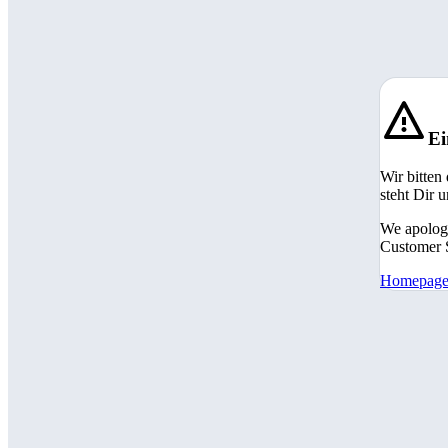
Ei
Wir bitten
steht Dir 
We apologi
Customer S
Homepag