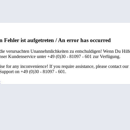
n Fehler ist aufgetreten / An error has occurred
 die verursachten Unannehmlichkeiten zu entschuldigen! Wenn Du Hilfe
unser Kundenservice unter +49 (0)30 - 81097 - 601 zur Verfügung.
se for any inconvenience! If you require assistance, please contact our
upport on +49 (0)30 - 81097 - 601.
e