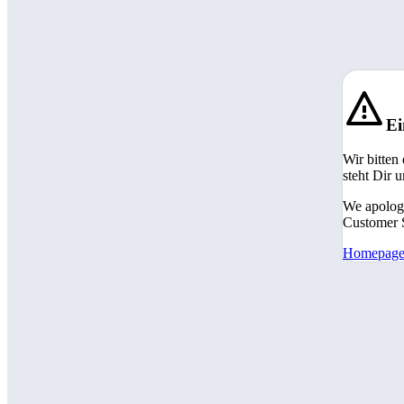
Ei
Wir bitten
steht Dir 
We apologi
Customer S
Homepag