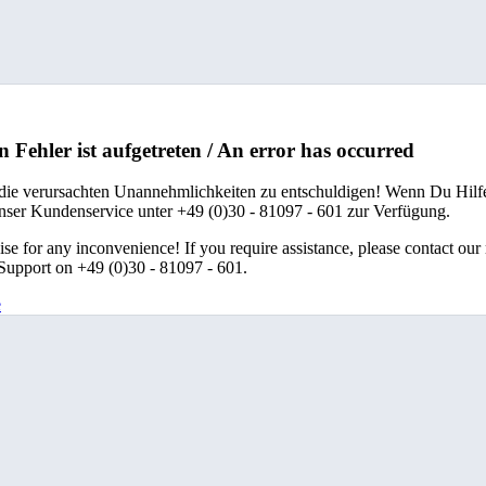
n Fehler ist aufgetreten / An error has occurred
 die verursachten Unannehmlichkeiten zu entschuldigen! Wenn Du Hilfe
unser Kundenservice unter +49 (0)30 - 81097 - 601 zur Verfügung.
se for any inconvenience! If you require assistance, please contact our
upport on +49 (0)30 - 81097 - 601.
e