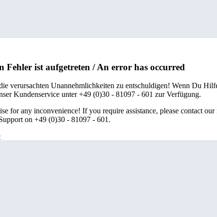
n Fehler ist aufgetreten / An error has occurred
 die verursachten Unannehmlichkeiten zu entschuldigen! Wenn Du Hilfe
unser Kundenservice unter +49 (0)30 - 81097 - 601 zur Verfügung.
se for any inconvenience! If you require assistance, please contact our
upport on +49 (0)30 - 81097 - 601.
e