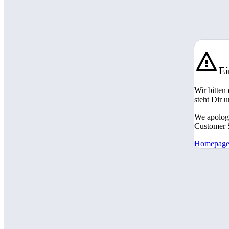
Ei
Wir bitten
steht Dir 
We apologi
Customer S
Homepag