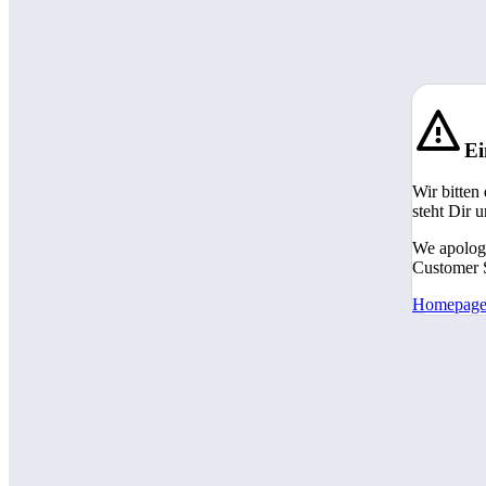
Ei
Wir bitten
steht Dir 
We apologi
Customer S
Homepag