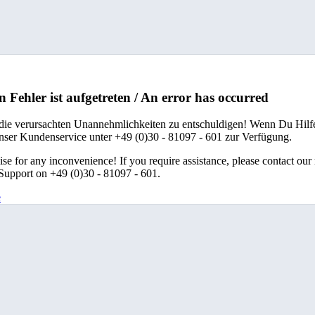
n Fehler ist aufgetreten / An error has occurred
 die verursachten Unannehmlichkeiten zu entschuldigen! Wenn Du Hilfe
unser Kundenservice unter +49 (0)30 - 81097 - 601 zur Verfügung.
se for any inconvenience! If you require assistance, please contact our
upport on +49 (0)30 - 81097 - 601.
e