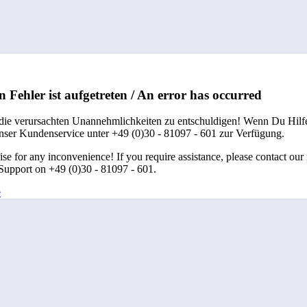
n Fehler ist aufgetreten / An error has occurred
 die verursachten Unannehmlichkeiten zu entschuldigen! Wenn Du Hilfe
unser Kundenservice unter +49 (0)30 - 81097 - 601 zur Verfügung.
se for any inconvenience! If you require assistance, please contact our
upport on +49 (0)30 - 81097 - 601.
e