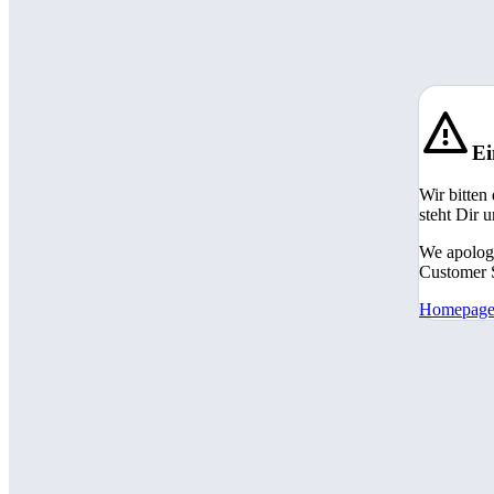
Ei
Wir bitten
steht Dir 
We apologi
Customer S
Homepag