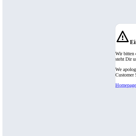
Ei
Wir bitten
steht Dir 
We apologi
Customer S
Homepag