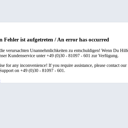
n Fehler ist aufgetreten / An error has occurred
 die verursachten Unannehmlichkeiten zu entschuldigen! Wenn Du Hilfe
unser Kundenservice unter +49 (0)30 - 81097 - 601 zur Verfügung.
se for any inconvenience! If you require assistance, please contact our
upport on +49 (0)30 - 81097 - 601.
e