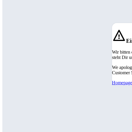
Ei
Wir bitten
steht Dir 
We apologi
Customer S
Homepag