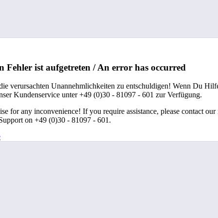
n Fehler ist aufgetreten / An error has occurred
 die verursachten Unannehmlichkeiten zu entschuldigen! Wenn Du Hilfe
unser Kundenservice unter +49 (0)30 - 81097 - 601 zur Verfügung.
se for any inconvenience! If you require assistance, please contact our
upport on +49 (0)30 - 81097 - 601.
e