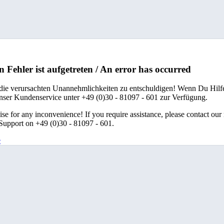
n Fehler ist aufgetreten / An error has occurred
 die verursachten Unannehmlichkeiten zu entschuldigen! Wenn Du Hilfe
unser Kundenservice unter +49 (0)30 - 81097 - 601 zur Verfügung.
se for any inconvenience! If you require assistance, please contact our
upport on +49 (0)30 - 81097 - 601.
e