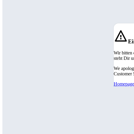
Ei
Wir bitten
steht Dir 
We apologi
Customer S
Homepag