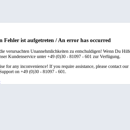
n Fehler ist aufgetreten / An error has occurred
 die verursachten Unannehmlichkeiten zu entschuldigen! Wenn Du Hilfe
unser Kundenservice unter +49 (0)30 - 81097 - 601 zur Verfügung.
se for any inconvenience! If you require assistance, please contact our
upport on +49 (0)30 - 81097 - 601.
e