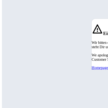
Ei
Wir bitten
steht Dir 
We apologi
Customer S
Homepag