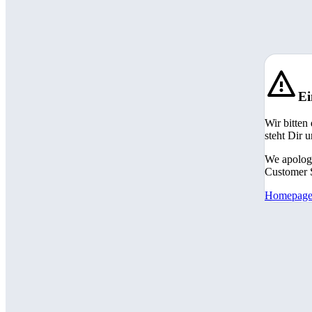
Ei
Wir bitten
steht Dir 
We apologi
Customer S
Homepag