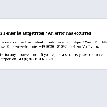
n Fehler ist aufgetreten / An error has occurred
 die verursachten Unannehmlichkeiten zu entschuldigen! Wenn Du Hilfe
unser Kundenservice unter +49 (0)30 - 81097 - 601 zur Verfügung.
se for any inconvenience! If you require assistance, please contact our
upport on +49 (0)30 - 81097 - 601.
e