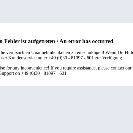
n Fehler ist aufgetreten / An error has occurred
 die verursachten Unannehmlichkeiten zu entschuldigen! Wenn Du Hilfe
unser Kundenservice unter +49 (0)30 - 81097 - 601 zur Verfügung.
se for any inconvenience! If you require assistance, please contact our
upport on +49 (0)30 - 81097 - 601.
e