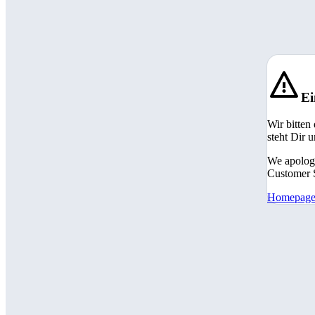
Ei
Wir bitten
steht Dir 
We apologi
Customer S
Homepag