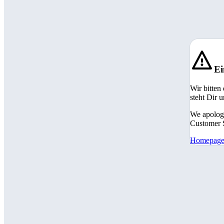
Ei
Wir bitten
steht Dir 
We apologi
Customer S
Homepag