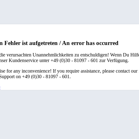
n Fehler ist aufgetreten / An error has occurred
 die verursachten Unannehmlichkeiten zu entschuldigen! Wenn Du Hilfe
unser Kundenservice unter +49 (0)30 - 81097 - 601 zur Verfügung.
se for any inconvenience! If you require assistance, please contact our
upport on +49 (0)30 - 81097 - 601.
e