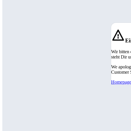
Ei
Wir bitten
steht Dir 
We apologi
Customer S
Homepag