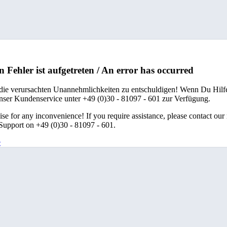
n Fehler ist aufgetreten / An error has occurred
 die verursachten Unannehmlichkeiten zu entschuldigen! Wenn Du Hilfe
unser Kundenservice unter +49 (0)30 - 81097 - 601 zur Verfügung.
se for any inconvenience! If you require assistance, please contact our
upport on +49 (0)30 - 81097 - 601.
e