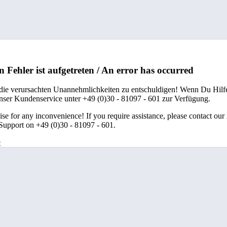
n Fehler ist aufgetreten / An error has occurred
 die verursachten Unannehmlichkeiten zu entschuldigen! Wenn Du Hilfe
unser Kundenservice unter +49 (0)30 - 81097 - 601 zur Verfügung.
se for any inconvenience! If you require assistance, please contact our
upport on +49 (0)30 - 81097 - 601.
e