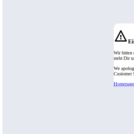
Ei
Wir bitten
steht Dir 
We apologi
Customer S
Homepag