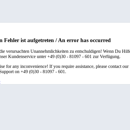
n Fehler ist aufgetreten / An error has occurred
 die verursachten Unannehmlichkeiten zu entschuldigen! Wenn Du Hilfe
unser Kundenservice unter +49 (0)30 - 81097 - 601 zur Verfügung.
se for any inconvenience! If you require assistance, please contact our
upport on +49 (0)30 - 81097 - 601.
e