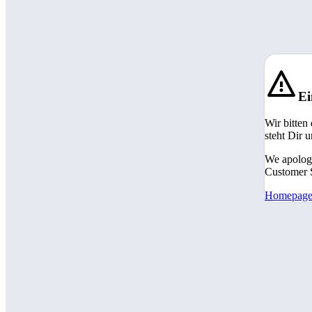
Ei
Wir bitten
steht Dir 
We apologi
Customer S
Homepag