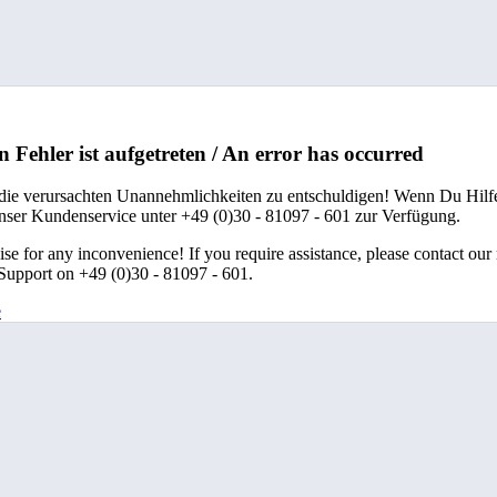
n Fehler ist aufgetreten / An error has occurred
 die verursachten Unannehmlichkeiten zu entschuldigen! Wenn Du Hilfe
unser Kundenservice unter +49 (0)30 - 81097 - 601 zur Verfügung.
se for any inconvenience! If you require assistance, please contact our
upport on +49 (0)30 - 81097 - 601.
e