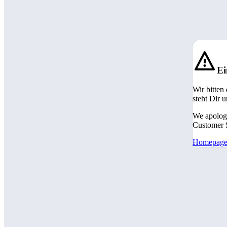
Ei
Wir bitten
steht Dir 
We apologi
Customer S
Homepag