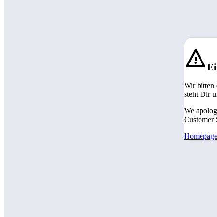
Ei
Wir bitten
steht Dir 
We apologi
Customer S
Homepag