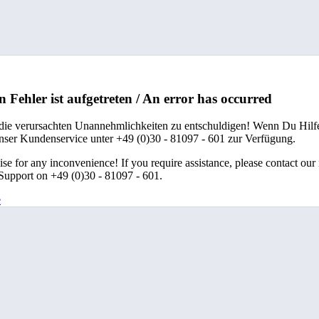
n Fehler ist aufgetreten / An error has occurred
 die verursachten Unannehmlichkeiten zu entschuldigen! Wenn Du Hilfe
unser Kundenservice unter +49 (0)30 - 81097 - 601 zur Verfügung.
se for any inconvenience! If you require assistance, please contact our
upport on +49 (0)30 - 81097 - 601.
e