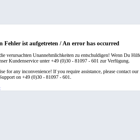
n Fehler ist aufgetreten / An error has occurred
 die verursachten Unannehmlichkeiten zu entschuldigen! Wenn Du Hilfe
unser Kundenservice unter +49 (0)30 - 81097 - 601 zur Verfügung.
se for any inconvenience! If you require assistance, please contact our
upport on +49 (0)30 - 81097 - 601.
e