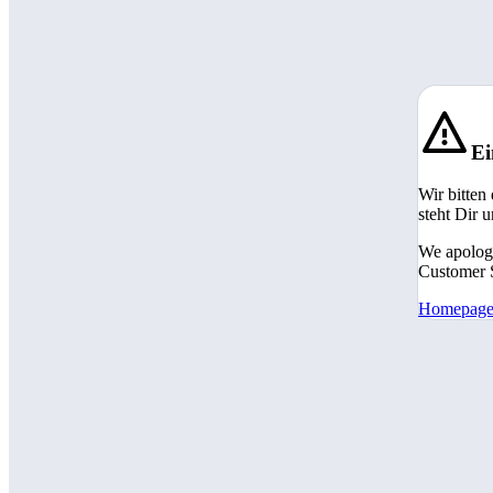
Ei
Wir bitten
steht Dir 
We apologi
Customer S
Homepag