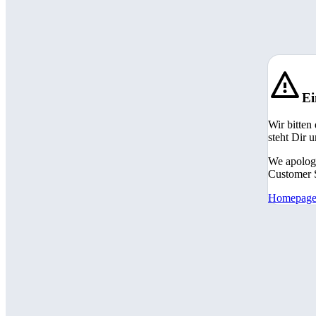
Ei
Wir bitten
steht Dir 
We apologi
Customer S
Homepag