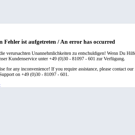
n Fehler ist aufgetreten / An error has occurred
 die verursachten Unannehmlichkeiten zu entschuldigen! Wenn Du Hilfe
unser Kundenservice unter +49 (0)30 - 81097 - 601 zur Verfügung.
se for any inconvenience! If you require assistance, please contact our
upport on +49 (0)30 - 81097 - 601.
e