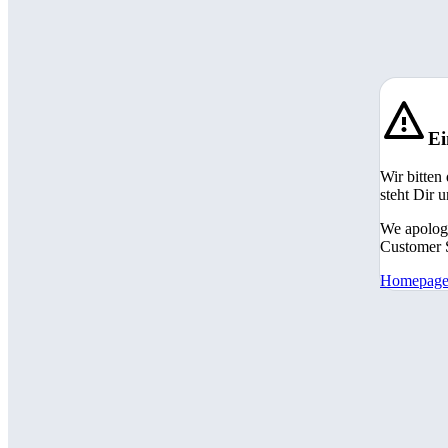
Ei
Wir bitten
steht Dir 
We apologi
Customer S
Homepag