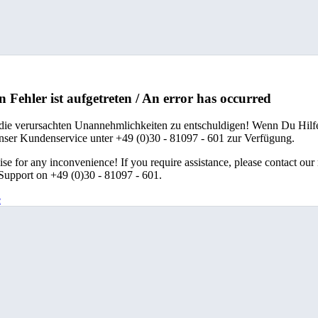
n Fehler ist aufgetreten / An error has occurred
 die verursachten Unannehmlichkeiten zu entschuldigen! Wenn Du Hilfe
unser Kundenservice unter +49 (0)30 - 81097 - 601 zur Verfügung.
se for any inconvenience! If you require assistance, please contact our
upport on +49 (0)30 - 81097 - 601.
e