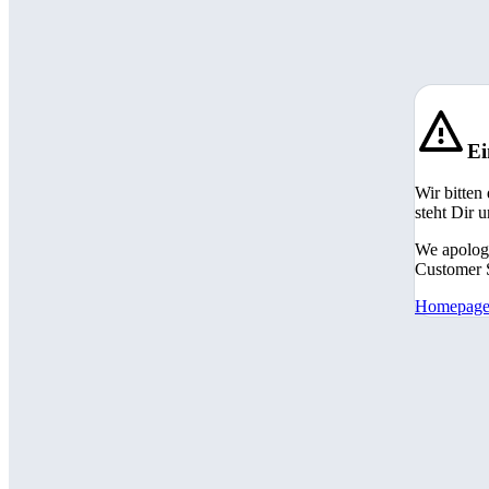
Ei
Wir bitten
steht Dir 
We apologi
Customer S
Homepag