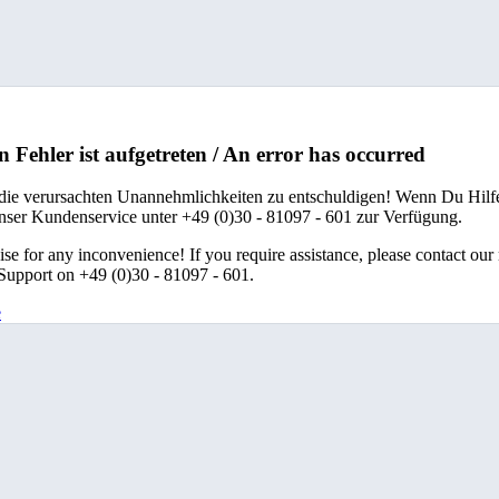
n Fehler ist aufgetreten / An error has occurred
 die verursachten Unannehmlichkeiten zu entschuldigen! Wenn Du Hilfe
unser Kundenservice unter +49 (0)30 - 81097 - 601 zur Verfügung.
se for any inconvenience! If you require assistance, please contact our
upport on +49 (0)30 - 81097 - 601.
e