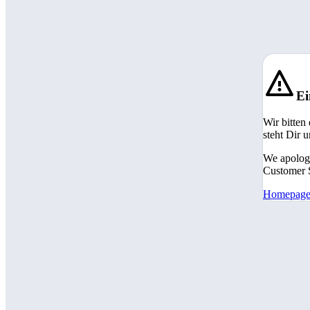
Ei
Wir bitten
steht Dir 
We apologi
Customer S
Homepag