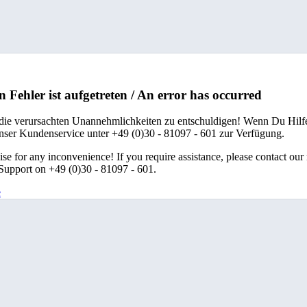
n Fehler ist aufgetreten / An error has occurred
 die verursachten Unannehmlichkeiten zu entschuldigen! Wenn Du Hilfe
unser Kundenservice unter +49 (0)30 - 81097 - 601 zur Verfügung.
se for any inconvenience! If you require assistance, please contact our
upport on +49 (0)30 - 81097 - 601.
e