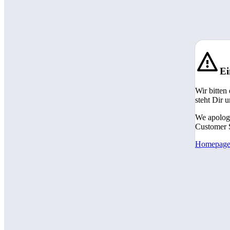
Ei
Wir bitten
steht Dir 
We apologi
Customer S
Homepag