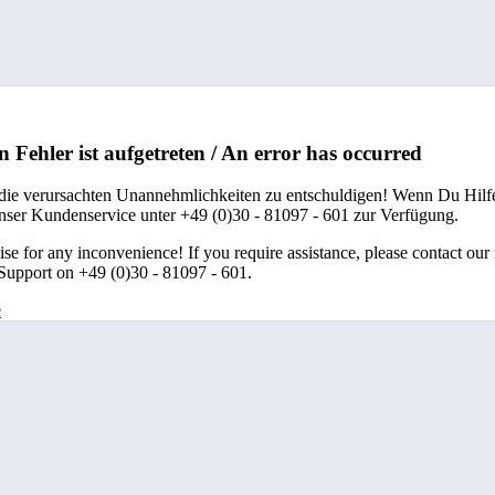
n Fehler ist aufgetreten / An error has occurred
 die verursachten Unannehmlichkeiten zu entschuldigen! Wenn Du Hilfe
unser Kundenservice unter +49 (0)30 - 81097 - 601 zur Verfügung.
se for any inconvenience! If you require assistance, please contact our
upport on +49 (0)30 - 81097 - 601.
e