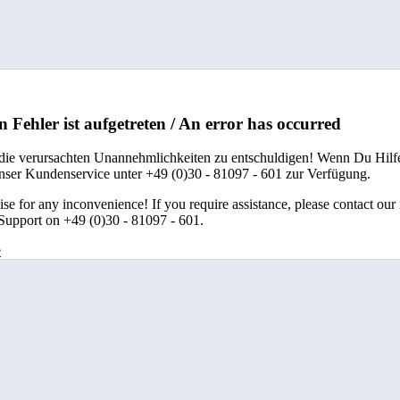
n Fehler ist aufgetreten / An error has occurred
 die verursachten Unannehmlichkeiten zu entschuldigen! Wenn Du Hilfe
unser Kundenservice unter +49 (0)30 - 81097 - 601 zur Verfügung.
se for any inconvenience! If you require assistance, please contact our
upport on +49 (0)30 - 81097 - 601.
e