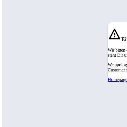
Ei
Wir bitten
steht Dir 
We apologi
Customer S
Homepag