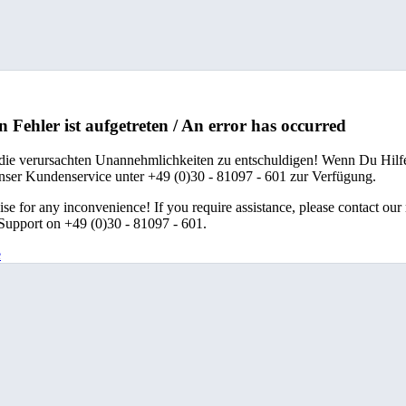
n Fehler ist aufgetreten / An error has occurred
 die verursachten Unannehmlichkeiten zu entschuldigen! Wenn Du Hilfe
unser Kundenservice unter +49 (0)30 - 81097 - 601 zur Verfügung.
se for any inconvenience! If you require assistance, please contact our
upport on +49 (0)30 - 81097 - 601.
e