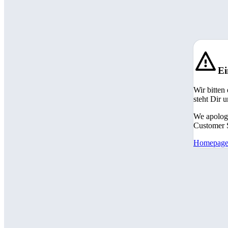
Ei
Wir bitten
steht Dir 
We apologi
Customer S
Homepag