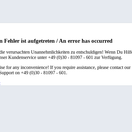
n Fehler ist aufgetreten / An error has occurred
 die verursachten Unannehmlichkeiten zu entschuldigen! Wenn Du Hilfe
unser Kundenservice unter +49 (0)30 - 81097 - 601 zur Verfügung.
se for any inconvenience! If you require assistance, please contact our
upport on +49 (0)30 - 81097 - 601.
e