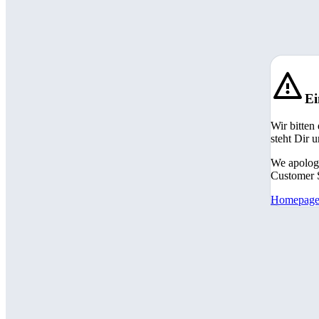
Ei
Wir bitten
steht Dir 
We apologi
Customer S
Homepag