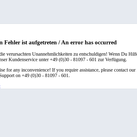
n Fehler ist aufgetreten / An error has occurred
 die verursachten Unannehmlichkeiten zu entschuldigen! Wenn Du Hilfe
unser Kundenservice unter +49 (0)30 - 81097 - 601 zur Verfügung.
se for any inconvenience! If you require assistance, please contact our
upport on +49 (0)30 - 81097 - 601.
e