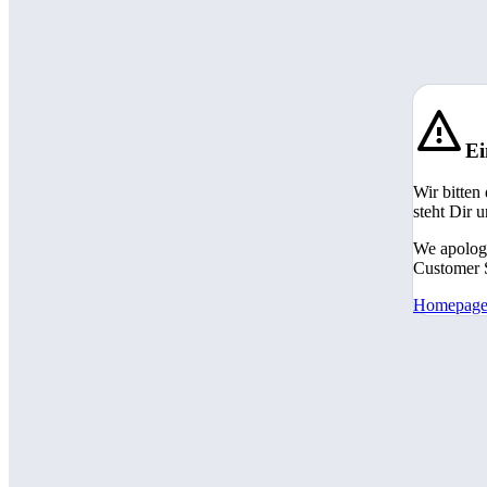
Ei
Wir bitten
steht Dir 
We apologi
Customer S
Homepag