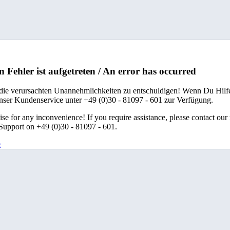
n Fehler ist aufgetreten / An error has occurred
 die verursachten Unannehmlichkeiten zu entschuldigen! Wenn Du Hilfe
unser Kundenservice unter +49 (0)30 - 81097 - 601 zur Verfügung.
se for any inconvenience! If you require assistance, please contact our
upport on +49 (0)30 - 81097 - 601.
e