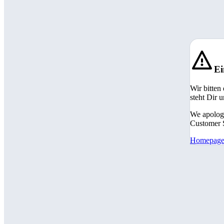
Ei
Wir bitten
steht Dir 
We apologi
Customer S
Homepag