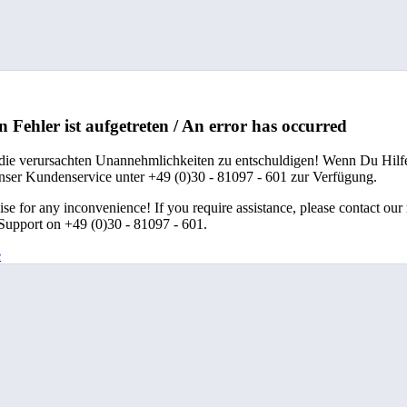
n Fehler ist aufgetreten / An error has occurred
 die verursachten Unannehmlichkeiten zu entschuldigen! Wenn Du Hilfe
unser Kundenservice unter +49 (0)30 - 81097 - 601 zur Verfügung.
se for any inconvenience! If you require assistance, please contact our
upport on +49 (0)30 - 81097 - 601.
e