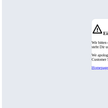
Ei
Wir bitten
steht Dir 
We apologi
Customer S
Homepag