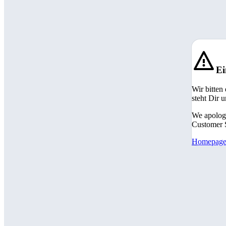
Ei
Wir bitten
steht Dir 
We apologi
Customer S
Homepag