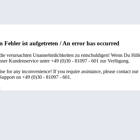
n Fehler ist aufgetreten / An error has occurred
 die verursachten Unannehmlichkeiten zu entschuldigen! Wenn Du Hilfe
unser Kundenservice unter +49 (0)30 - 81097 - 601 zur Verfügung.
se for any inconvenience! If you require assistance, please contact our
upport on +49 (0)30 - 81097 - 601.
e