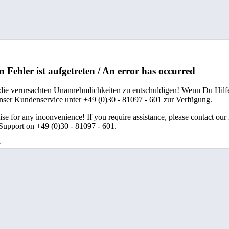
n Fehler ist aufgetreten / An error has occurred
 die verursachten Unannehmlichkeiten zu entschuldigen! Wenn Du Hilfe
unser Kundenservice unter +49 (0)30 - 81097 - 601 zur Verfügung.
se for any inconvenience! If you require assistance, please contact our
upport on +49 (0)30 - 81097 - 601.
e