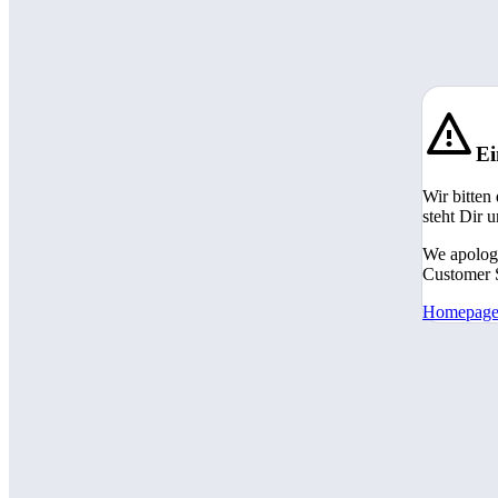
Ei
Wir bitten
steht Dir 
We apologi
Customer S
Homepag