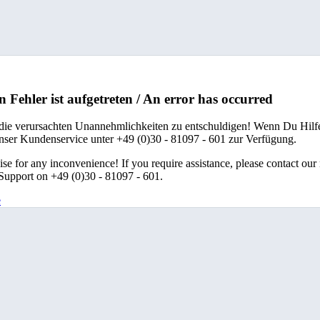
n Fehler ist aufgetreten / An error has occurred
 die verursachten Unannehmlichkeiten zu entschuldigen! Wenn Du Hilfe
unser Kundenservice unter +49 (0)30 - 81097 - 601 zur Verfügung.
se for any inconvenience! If you require assistance, please contact our
upport on +49 (0)30 - 81097 - 601.
e