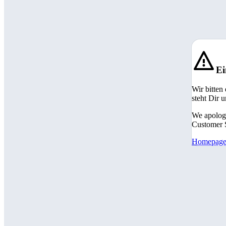
Ei
Wir bitten
steht Dir 
We apologi
Customer S
Homepag