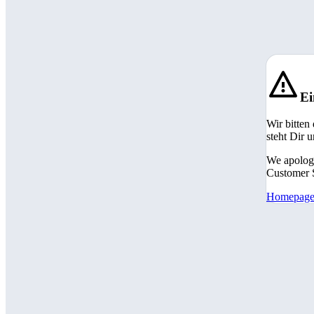
Ei
Wir bitten
steht Dir 
We apologi
Customer S
Homepag