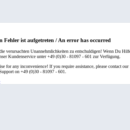
n Fehler ist aufgetreten / An error has occurred
 die verursachten Unannehmlichkeiten zu entschuldigen! Wenn Du Hilfe
unser Kundenservice unter +49 (0)30 - 81097 - 601 zur Verfügung.
se for any inconvenience! If you require assistance, please contact our
upport on +49 (0)30 - 81097 - 601.
e