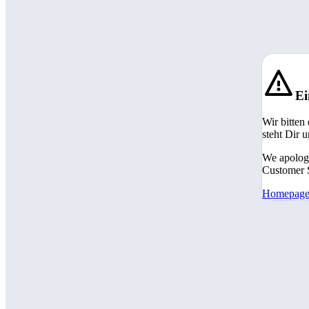
Ei
Wir bitten
steht Dir 
We apologi
Customer S
Homepag