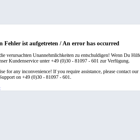
n Fehler ist aufgetreten / An error has occurred
 die verursachten Unannehmlichkeiten zu entschuldigen! Wenn Du Hilfe
unser Kundenservice unter +49 (0)30 - 81097 - 601 zur Verfügung.
se for any inconvenience! If you require assistance, please contact our
upport on +49 (0)30 - 81097 - 601.
e