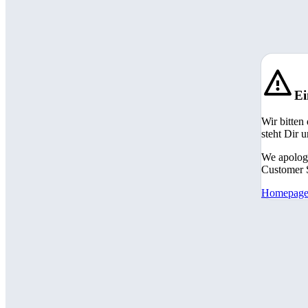
Ei
Wir bitten
steht Dir 
We apologi
Customer S
Homepag