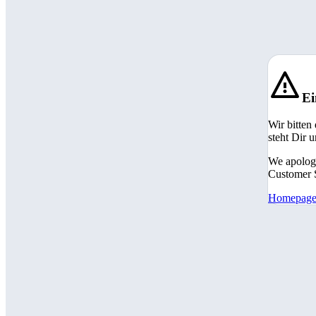
Ei
Wir bitten
steht Dir 
We apologi
Customer S
Homepag