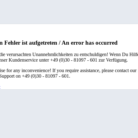
n Fehler ist aufgetreten / An error has occurred
 die verursachten Unannehmlichkeiten zu entschuldigen! Wenn Du Hilfe
unser Kundenservice unter +49 (0)30 - 81097 - 601 zur Verfügung.
se for any inconvenience! If you require assistance, please contact our
upport on +49 (0)30 - 81097 - 601.
e