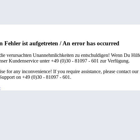
n Fehler ist aufgetreten / An error has occurred
 die verursachten Unannehmlichkeiten zu entschuldigen! Wenn Du Hilfe
unser Kundenservice unter +49 (0)30 - 81097 - 601 zur Verfügung.
se for any inconvenience! If you require assistance, please contact our
upport on +49 (0)30 - 81097 - 601.
e