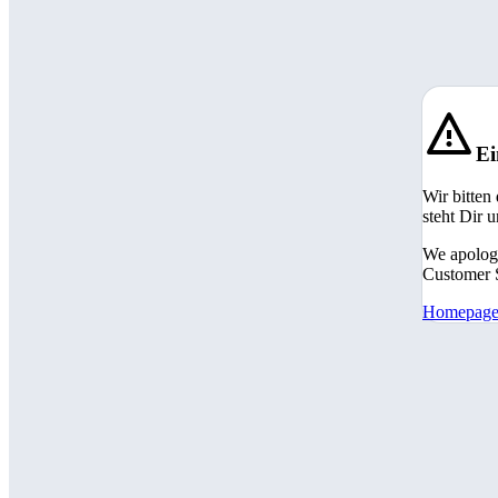
Ei
Wir bitten
steht Dir 
We apologi
Customer S
Homepag